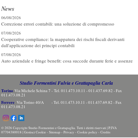
News
06/08/2026
Correzione errori contabili: una soluzione di compromesso
07/08/2026
Cooperative compliance: la mappatura dei rischi fiscali derivanti
dall'applicazione dei principi contabili
07/08/2026
Auto aziendale e fringe benefit: cosa succede durante ferie e assenze
Studio Formentini Fulvia e Grattapaglia Carla
Torino
Via Michele Schina 7 - Tel. 011.473.10.11 - 011.437.69.82 - Fax
011.473.08.21
Ferrere
Via Torino 40/A - Tel. 011.473.10.11 - 011.437.69.82 - Fax
011.473.08.21
© 2026 Copyright Studio Formentini e Grattapaglia. Tutti i diritti riservati | P.IVA
07704380018 |
Gestisci Cookie
-
Sitemap
-
Privacy
-
Cookie policy
-
Credits