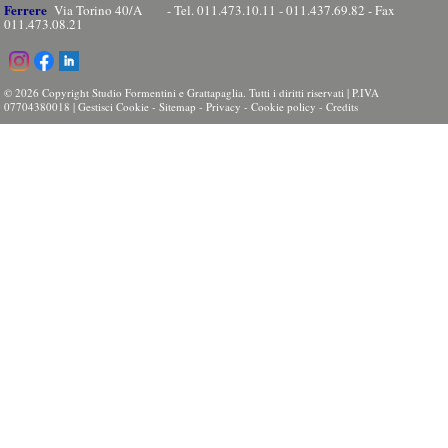
Ferrere
Via Torino 40/A - Tel. 011.473.10.11 - 011.437.69.82 - Fax
011.473.08.21
© 2026 Copyright Studio Formentini e Grattapaglia. Tutti i diritti riservati | P.IVA
07704380018 |
Gestisci Cookie
-
Sitemap
-
Privacy
-
Cookie policy
-
Credits