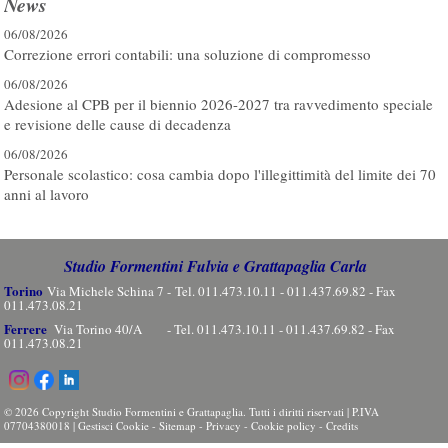
News
06/08/2026
Correzione errori contabili: una soluzione di compromesso
06/08/2026
Adesione al CPB per il biennio 2026-2027 tra ravvedimento speciale
e revisione delle cause di decadenza
06/08/2026
Personale scolastico: cosa cambia dopo l'illegittimità del limite dei 70
anni al lavoro
Studio Formentini Fulvia e Grattapaglia Carla
Torino
Via Michele Schina 7 - Tel. 011.473.10.11 - 011.437.69.82 - Fax
011.473.08.21
Ferrere
Via Torino 40/A - Tel. 011.473.10.11 - 011.437.69.82 - Fax
011.473.08.21
© 2026 Copyright Studio Formentini e Grattapaglia. Tutti i diritti riservati | P.IVA
07704380018 |
Gestisci Cookie
-
Sitemap
-
Privacy
-
Cookie policy
-
Credits